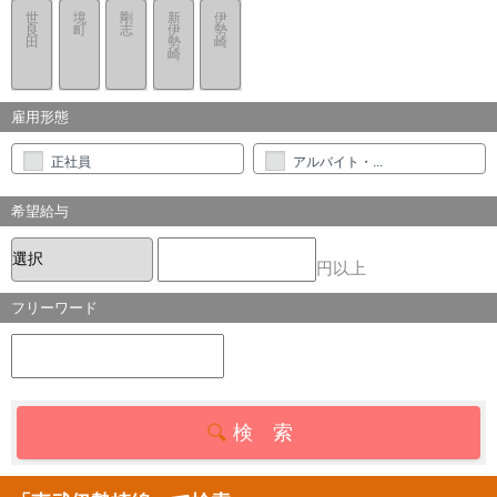
世
境
剛
新
伊
良
町
志
伊
勢
田
勢
崎
崎
雇用形態
正社員
アルバイト・...
希望給与
円以上
フリーワード
検 索