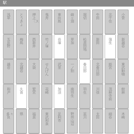
駅
浅
と
押
曳
東
鐘
堀
牛
北
小
草
う
上
舟
向
ヶ
切
田
千
菅
き
〈ス
島
淵
住
ょ
五
梅
西
竹
谷
草
松
新
蒲
新
反
島
新
ノ
塚
加
原
田
生
越
野
井
塚
団
谷
地
越
北
大
せ
武
一
春
北
姫
東
谷
越
袋
ん
里
ノ
日
春
宮
武
谷
げ
割
部
日
動
ん
部
物
和
久
鷲
花
加
南
羽
川
茂
館
戸
喜
宮
崎
須
羽
生
俣
林
林
生
寺
前
多々
県
福
東
足
野
韮
太
細
木
良
居
武
利
州
川
田
谷
崎
和
市
山
泉
辺