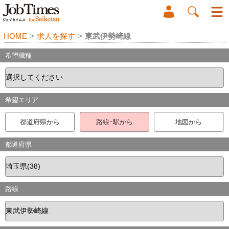
HOME
>
求人を探す
>
東武伊勢崎線
希望職種
希望エリア
都道府県から
路線･駅から
地図から
都道府県
路線