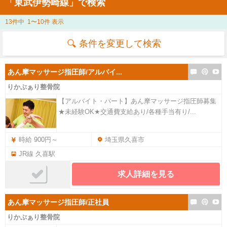
「東武伊勢崎線」で検索
13件中 1〜10件 表示
条件を変更して検索
あん摩マッサージ指圧師/アルバイ...
りかぶぁり整骨院
【アルバイト・パート】あん摩マッサージ指圧師募集
★未経験OK★交通費支給あり/各種手当有り/...
時給 900円～
埼玉県久喜市
JR線 久喜駅
求人詳細を見る
あん摩マッサージ指圧師/正社員
りかぶぁり整骨院