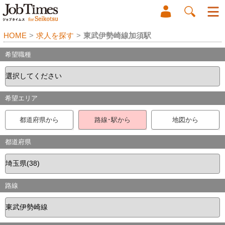
HOME
>
求人を探す
>
東武伊勢崎線加須駅
希望職種
希望エリア
都道府県から
路線･駅から
地図から
都道府県
路線