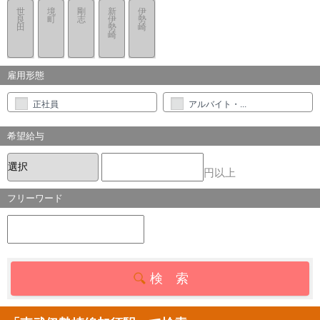
世
境
剛
新
伊
良
町
志
伊
勢
田
勢
崎
崎
雇用形態
正社員
アルバイト・...
希望給与
円以上
フリーワード
検 索