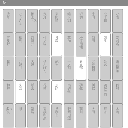
駅
浅
と
押
曳
東
鐘
堀
牛
北
小
草
う
上
舟
向
ヶ
切
田
千
菅
き
〈ス
島
淵
住
ょ
五
梅
西
竹
谷
草
松
新
蒲
新
反
島
新
ノ
塚
加
原
田
生
越
野
井
塚
団
谷
地
越
北
大
せ
武
一
春
北
姫
東
谷
越
袋
ん
里
ノ
日
春
宮
武
谷
げ
割
部
日
動
ん
部
物
和
久
鷲
花
加
南
羽
川
茂
館
戸
喜
宮
崎
須
羽
生
俣
林
林
生
寺
前
多々
県
福
東
足
野
韮
太
細
木
良
居
武
利
州
川
田
谷
崎
和
市
山
泉
辺