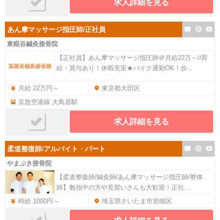
求人詳細を見る
あん摩マッサージ指圧師/正社員
東糀谷鍼灸接骨院
【正社員】あん摩マッサージ指圧師＠月給22万～//昇
給・賞与あり！休暇充実★バイク通勤OK！歩...
月給 22万円～
東京都大田区
京急空港線 大鳥居駅
求人詳細を見る
柔道整復師/アルバイト・パート
やまぶき接骨院
【柔道整復師/鍼灸師/あん摩マッサージ指圧師/整体
師】勉強中の方や見習いさんも大歓迎！正社...
時給 1000円～
埼玉県さいたま市岩槻区