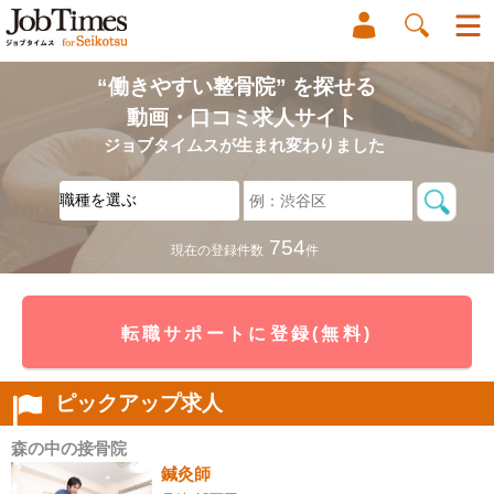
“働きやすい整骨院” を探せる
動画・口コミ求人サイト
ジョブタイムスが生まれ変わりました
754
現在の登録件数
件
転職サポートに登録(無料)
ピックアップ求人
中の接骨院
ときわ
鍼灸師