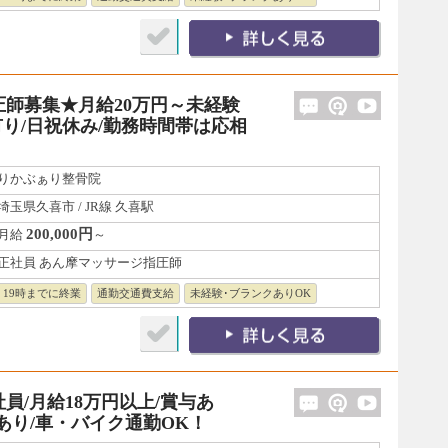
師募集★月給20万円～未経験
り/日祝休み/勤務時間帯は応相
りかぶぁり整骨院
埼玉県久喜市 / JR線 久喜駅
200,000円
月給
～
正社員 あん摩マッサージ指圧師
19時までに終業
通勤交通費支給
未経験･ブランクありOK
/月給18万円以上/賞与あ
あり/車・バイク通勤OK！