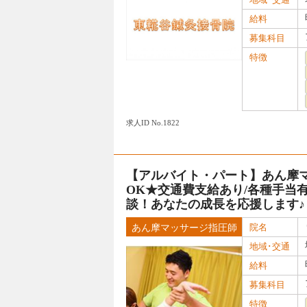
給料
募集科目
特徴
求人ID No.1822
【アルバイト・パート】あん摩
OK★交通費支給あり/各種手当有
談！あなたの成長を応援します♪
院名
あん摩マッサージ指圧師
地域･交通
給料
募集科目
特徴