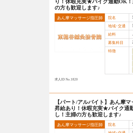
り！休暇充実★バイク通勤OK！
の方も歓迎します♪
院名
あん摩マッサージ指圧師
地域･交通
給料
募集科目
特徴
求人ID No.1820
【パート/アルバイト】あん摩マッサ
昇給あり！休暇充実★バイク通勤
し！主婦の方も歓迎します♪
院名
あん摩マッサージ指圧師
地域･交通