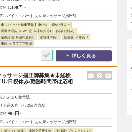
1,100円
時給
～
アルバイト・パート あん摩マッサージ指圧師
車･バイク･自転車通勤(駐車OK)
週休2日以上
長期休暇あり(GW･盆･年末年始等)
歩合制度あり
定期評価･昇給制度あり
家賃補助あり
勉強会･研修あり
主婦･子育てママ歓迎
マッサージ指圧師募集★未経験
り/日祝休み/勤務時間帯は応相
りかぶぁり整骨院
埼玉県久喜市 / JR線 久喜駅
900円
時給
～
アルバイト・パート あん摩マッサージ指圧師
19時までに終業
通勤交通費支給
未経験･ブランクありOK