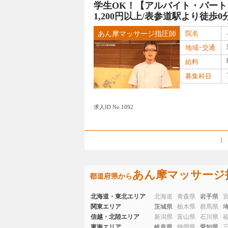
学生OK！【アルバイト・パート】
1,200円以上/表参道駅より徒
院名
あん摩マッサージ指圧師
地域･交通
給料
募集科目
求人ID No.1092
1
あん摩マッサージ
都道府県から
北海道・東北エリア
北海道
青森県
岩手県
関東エリア
茨城県
栃木県
群馬県
信越・北陸エリア
新潟県
富山県
石川県
東海エリア
岐阜県
静岡県
愛知県