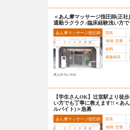
＜あん摩マッサージ指圧師(正社員
通勤ラクラク♪臨床経験浅い方で
院名
あん摩マッサージ指圧師
地域･交通
給料
募集科目
求人ID No.1026
【学生さんOK】辻堂駅より徒歩
い方でも丁寧に教えます!!＜あ
ルバイト)＞急募
院名
あん摩マッサージ指圧師
地域･交通