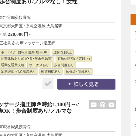
歩合制度あり/ノルマなし！女性
東糀谷鍼灸接骨院
東京都大田区 / 京急空港線 大鳥居駅
220,000円
月給
～
正社員 あん摩マッサージ指圧師
車･バイク･自転車通勤(駐車OK)
週休2日以上
長期休暇あり(GW･盆･年末年始等)
有給休暇有(法定以上)
通勤交通費支給
ボーナスあり
歩合制度あり
定期評価･昇給制度あり
家賃補助あり
勉強会･研修あり
ージ指圧師＠時給1,100円～//
OK！歩合制度あり/ノルマな
東糀谷鍼灸接骨院
東京都大田区 / 京急空港線 大鳥居駅