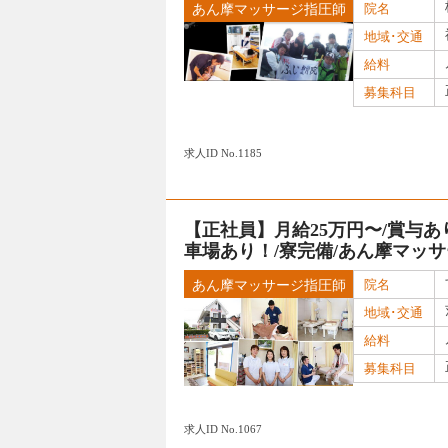
院名
あん摩マッサージ指圧師
地域･交通
給料
募集科目
求人ID No.1185
【正社員】月給25万円〜/賞与あ
車場あり！/寮完備/あん摩マッ
院名
あん摩マッサージ指圧師
地域･交通
給料
募集科目
求人ID No.1067