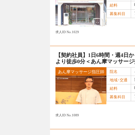
給料
募集科目
求人ID No.1029
【契約社員】1日6時間・週4日から
より徒歩0分＜あん摩マッサージ
院名
あん摩マッサージ指圧師
地域･交通
給料
募集科目
求人ID No.1089