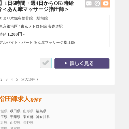
1日6時間・週4日からOK/時給
歩0分＜あん摩マッサージ指圧師＞
とまり木鍼灸整骨院 駅前院
東京都港区 / 東京メトロ各線 表参道駅
1,200円
時給
～
アルバイト・パート あん摩マッサージ指圧師
2
3
4
5
次の10件
指圧師求人
を探す
宮城県
秋田県
山形県
福島県
埼玉県
千葉県
東京都
神奈川県
福井県
山梨県
長野県
三重県
滋賀県