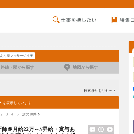
あん摩マッサージ指圧
師
路線・駅から探す
地図から探す
検索条件をリセット
件
を表示しています
2
3
4
5
次の10件
師＠月給22万～//昇給・賞与あ