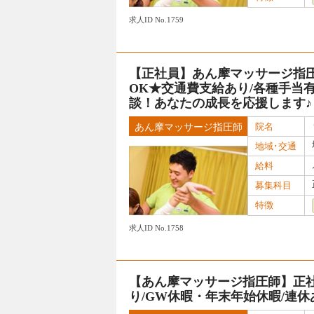
求人ID No.1759
【正社員】あん摩マッサージ指圧
OK★交通費支給あり/各種手当有
談！あなたの成長を応援します♪
院名
あん摩マッサージ指圧師
地域･交通
給料
募集科目
特徴
求人ID No.1758
【あん摩マッサージ指圧師】正社員
り/GW休暇・年末年始休暇/連休