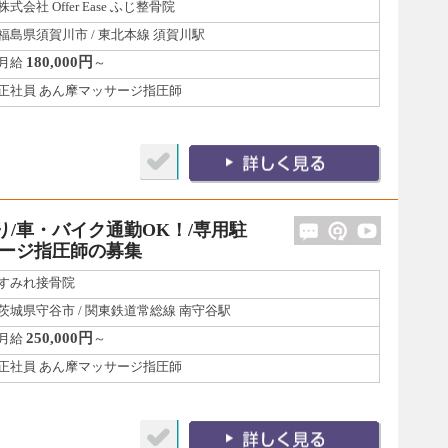
株式会社 Offer Ease ふじ整骨院
福島県須賀川市 / 東北本線 須賀川駅
180,000円
月給
～
正社員 あん摩マッサージ指圧師
り/車・バイク通勤OK！/専用駐
サージ指圧師の募集
すみれ接骨院
茨城県守谷市 / 関東鉄道常総線 南守谷駅
250,000円
月給
～
正社員 あん摩マッサージ指圧師