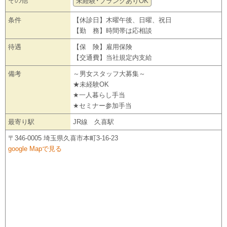
その他
未経験･ブランクありOK
条件
【休診日】木曜午後、日曜、祝日
【勤 務】時間帯は応相談
待遇
【保 険】雇用保険
【交通費】当社規定内支給
備考
～男女スタッフ大募集～
★未経験OK
★一人暮らし手当
★セミナー参加手当
最寄り駅
JR線 久喜駅
〒346-0005 埼玉県久喜市本町3-16-23
google Mapで見る