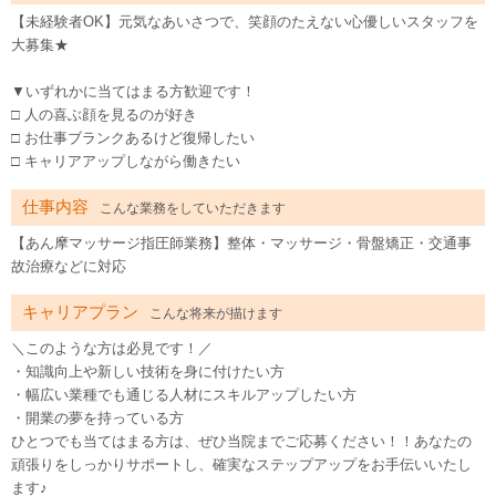
【未経験者OK】元気なあいさつで、笑顔のたえない心優しいスタッフを
大募集★
▼いずれかに当てはまる方歓迎です！
□ 人の喜ぶ顔を見るのが好き
□ お仕事ブランクあるけど復帰したい
□ キャリアアップしながら働きたい
仕事内容
こんな業務をしていただきます
【あん摩マッサージ指圧師業務】整体・マッサージ・骨盤矯正・交通事
故治療などに対応
キャリアプラン
こんな将来が描けます
＼このような方は必見です！／
・知識向上や新しい技術を身に付けたい方
・幅広い業種でも通じる人材にスキルアップしたい方
・開業の夢を持っている方
ひとつでも当てはまる方は、ぜひ当院までご応募ください！！あなたの
頑張りをしっかりサポートし、確実なステップアップをお手伝いいたし
ます♪