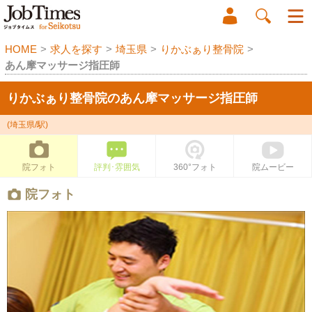
HOME
>
求人を探す
>
埼玉県
>
りかぶぁり整骨院
>
あん摩マッサージ指圧師
りかぶぁり整骨院のあん摩マッサージ指圧師
(埼玉県/駅)
院フォト
評判･雰囲気
360°フォト
院ムービー
院フォト