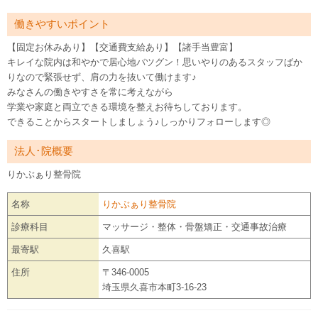
働きやすいポイント
【固定お休みあり】【交通費支給あり】【諸手当豊富】
キレイな院内は和やかで居心地バツグン！思いやりのあるスタッフばか
りなので緊張せず、肩の力を抜いて働けます♪
みなさんの働きやすさを常に考えながら
学業や家庭と両立できる環境を整えお待ちしております。
できることからスタートしましょう♪しっかりフォローします◎
法人･院概要
りかぶぁり整骨院
名称
りかぶぁり整骨院
診療科目
マッサージ・整体・骨盤矯正・交通事故治療
最寄駅
久喜駅
住所
〒346-0005
埼玉県久喜市本町3-16-23