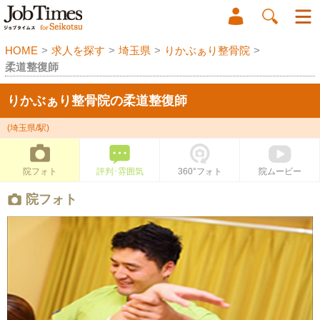
HOME
>
求人を探す
>
埼玉県
>
りかぶぁり整骨院
>
柔道整復師
りかぶぁり整骨院の柔道整復師
(埼玉県/駅)
院フォト
評判･雰囲気
360°フォト
院ムービー
院フォト