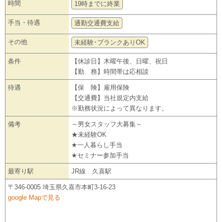
時間
19時までに終業
手当・待遇
通勤交通費支給
その他
未経験･ブランクありOK
条件
【休診日】木曜午後、日曜、祝日
【勤 務】時間帯は応相談
待遇
【保 険】雇用保険
【交通費】当社規定内支給
※勤務状況によって異なります。
備考
～男女スタッフ大募集～
★未経験OK
★一人暮らし手当
★セミナー参加手当
最寄り駅
JR線 久喜駅
〒346-0005 埼玉県久喜市本町3-16-23
google Mapで見る