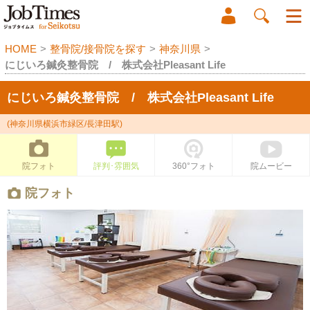
HOME
>
整骨院/接骨院を探す
>
神奈川県
>
にじいろ鍼灸整骨院 / 株式会社Pleasant Life
にじいろ鍼灸整骨院 / 株式会社Pleasant Life
(神奈川県横浜市緑区/長津田駅)
院フォト
評判･雰囲気
360°フォト
院ムービー
院フォト