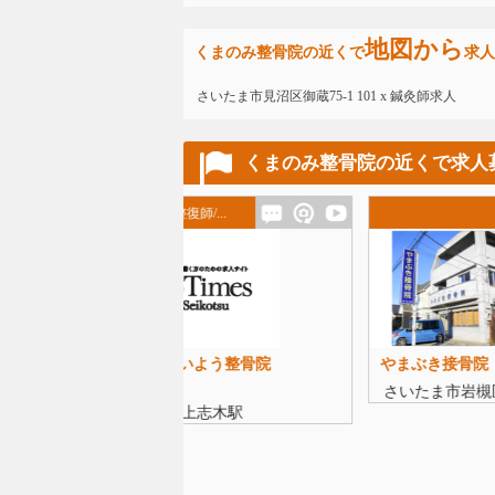
地図から
くまのみ整骨院の近くで
求人
さいたま市見沼区御蔵75-1 101 x 鍼灸師求人
くまのみ整骨院の近くで求人
復師/...
柔道
たいよう整骨院
やまぶき接骨院
宗岡
市
さいたま市岩槻区
志木
東上志木駅
東武