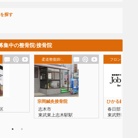
を探す
募集中の整骨院/接骨院
整復師/...
フロントスタ...
柔道
鍼灸接骨院
ひかる鍼灸整骨院
あみ
市
春日部市
川口
東上志木駅駅
東武野田春日部駅
京浜