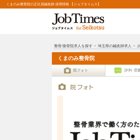
くまのみ整骨院の正社員鍼灸師 採用情報 【ジョブタイムス】
整骨/接骨院求人を探す
>
埼玉県の鍼灸師求人
>
くまのみ整骨院
院フォト
評判･雰