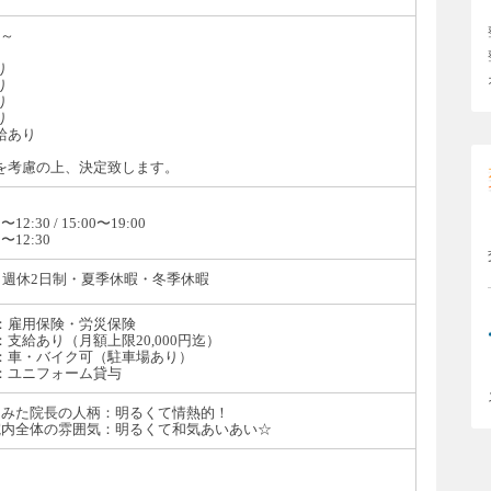
円～
り
り
り
り
給あり
を考慮の上、決定致します。
2:30 / 15:00〜19:00
〜12:30
：週休2日制・夏季休暇・冬季休暇
：雇用保険・労災保険
支給あり（月額上限20,000円迄）
：車・バイク可（駐車場あり）
ユニフォーム貸与
らみた院長の人柄：明るくて情熱的！
院内全体の雰囲気：明るくて和気あいあい☆