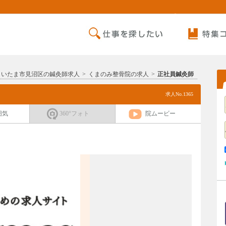
さいたま市見沼区の鍼灸師求人
>
くまのみ整骨院の求人
>
正社員鍼灸師
求人No.1365
囲気
360°フォト
院ムービー