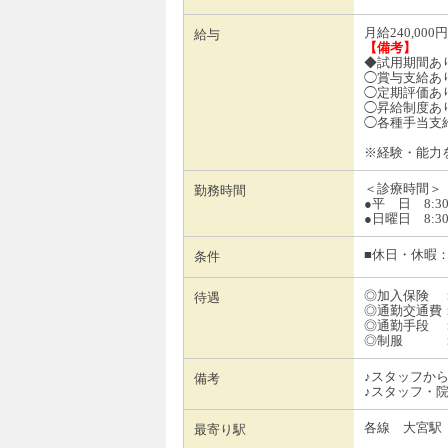
月給240,000
給与
【備考】
◆試用期間あ
◯賞与支給あ
◯定期評価あ
◯昇給制度あ
◯各種手当支
※経験・能力
＜診療時間＞
勤務時間
●平 日 8:30〜1
●日曜日 8:30
■休日・休暇
条件
◎加入保険 
待遇
◎通勤交通費：
◎通勤手段 
◎制服 ：
♪スタッフか
備考
♪スタッフ・
各線 大宮駅
最寄り駅