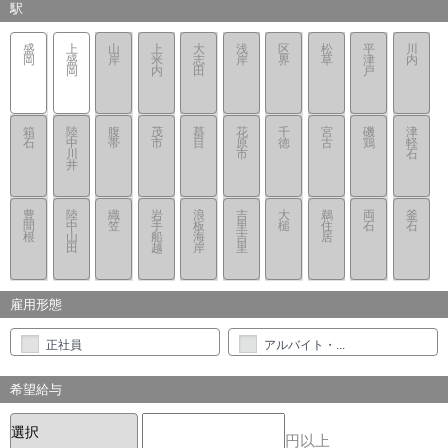
駅
盛
上
山
上
大
浅
区
松
平
川
岡
盛
岸
米
志
岸
界
草
津
内
岡
内
田
戸
箱
陸
腹
茂
蟇
花
千
宮
磯
津
石
中
帯
市
目
原
徳
古
鶏
軽
川
市
石
井
豊
陸
織
岩
浪
吉
大
鵜
両
釜
間
中
笠
手
板
里
槌
住
石
石
根
山
船
海
吉
居
田
越
岸
里
雇用形態
正社員
アルバイト・...
希望給与
円以上