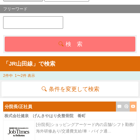
フリーワード
検 索
「JR山田線」で検索
2件中 1〜2件 表示
条件を変更して検索
分院長/正社員
株式会社健泉 げんきやはり灸整骨院 肴町
[分院長]ショッピングアーケード内の店舗/シフト勤務/
海外研修あり/交通費支給/車・バイク通...