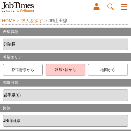
HOME
>
求人を探す
>
JR山田線
希望職種
希望エリア
都道府県から
路線･駅から
地図から
都道府県
路線