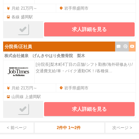
月給 21万円～
岩手県盛岡市
各線 盛岡駅
求人詳細を見る
分院長/正社員
株式会社健泉 げんきやはり灸整骨院 梨木
[分院長]梨木町4丁目の店舗/シフト勤務/海外研修あり/
交通費支給/車・バイク通勤OK！/各種保...
月給 21万円～
岩手県盛岡市
山田線 上盛岡駅
求人詳細を見る
< 前ページ
2件中 1〜2件
次ページ >