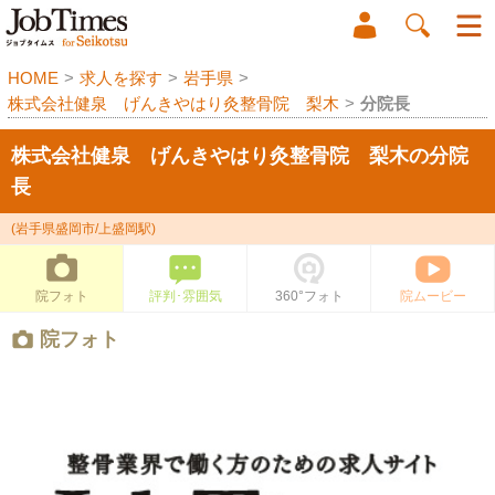
HOME
>
求人を探す
>
岩手県
>
株式会社健泉 げんきやはり灸整骨院 梨木
>
分院長
株式会社健泉 げんきやはり灸整骨院 梨木の分院
長
(岩手県盛岡市/上盛岡駅)
院フォト
評判･雰囲気
360°フォト
院ムービー
院フォト