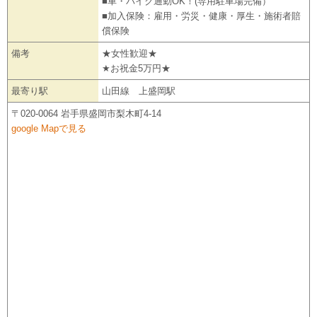
■車・バイク通勤OK！(専用駐車場完備）
■加入保険：雇用・労災・健康・厚生・施術者賠
償保険
備考
★女性歓迎★
★お祝金5万円★
最寄り駅
山田線 上盛岡駅
〒020-0064 岩手県盛岡市梨木町4-14
google Mapで見る